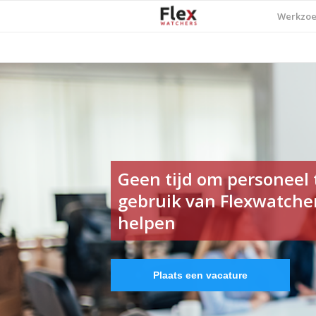
Werkzo
Geen tijd om personeel
gebruik van Flexwatcher
helpen
Plaats een vacature