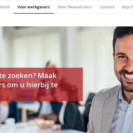
ekend
Voor werkgevers
Over flexwatchers
Contact
Mijn 
 te zoeken? Maak
s om u hierbij te