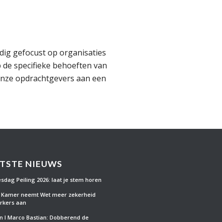
edig gefocust op organisaties
p de specifieke behoeften van
nze opdrachtgevers aan een
TSTE NIEUWS
esdag Peiling 2026: laat je stem horen
e Kamer neemt Wet meer zekerheid
rkers aan
 l Marco Bastian: Dobberend de