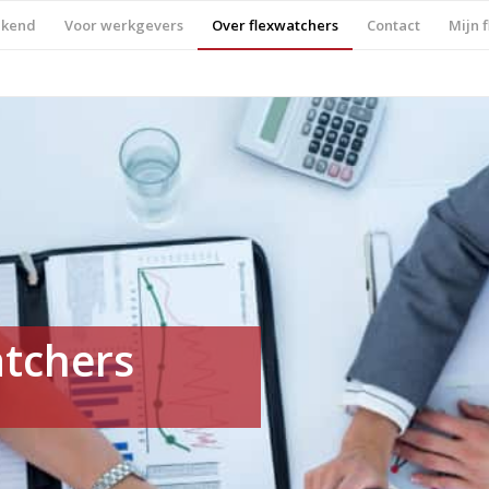
ekend
Voor werkgevers
Over flexwatchers
Contact
Mijn 
atchers