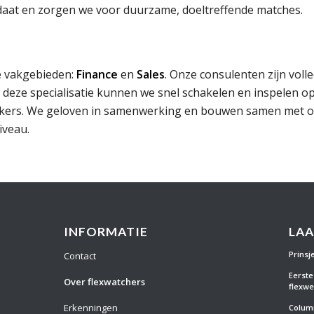
idaat en zorgen we voor duurzame, doeltreffende matches.
ee vakgebieden:
Finance
en
Sales
. Onze consulenten zijn voll
 deze specialisatie kunnen we snel schakelen en inspelen o
kers. We geloven in samenwerking en bouwen samen met o
iveau.
INFORMATIE
LAA
Prinsj
Contact
Eerst
Over flexwatchers
flexwe
Erkenningen
Column