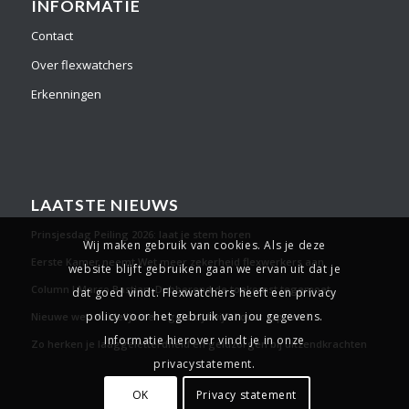
INFORMATIE
Contact
Over flexwatchers
Erkenningen
LAATSTE NIEUWS
Prinsjesdag Peiling 2026: laat je stem horen
Wij maken gebruik van cookies. Als je deze
Eerste Kamer neemt Wet meer zekerheid flexwerkers aan
website blijft gebruiken gaan we ervan uit dat je
Column l Marco Bastian: Dobberend de toekomst tegemoet
dat goed vindt. Flexwatchers heeft een privacy
policy voor het gebruik van jou gegevens.
Nieuwe wet: duidelijkere regels bij twijfel over zzp-werk
Informatie hierover vindt je in onze
Zo herken je laaggeletterdheid en geldzorgen bij uitzendkrachten
privacystatement.
OK
Privacy statement