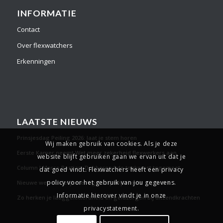
INFORMATIE
Contact
Over flexwatchers
Erkenningen
LAATSTE NIEUWS
Prinsjesdag Peiling 2026: laat je stem horen
Wij maken gebruik van cookies. Als je deze
Eerste Kamer neemt Wet meer zekerheid flexwerkers aan
website blijft gebruiken gaan we ervan uit dat je
Column l Marco Bastian: Dobberend de toekomst tegemoet
dat goed vindt. Flexwatchers heeft een privacy
policy voor het gebruik van jou gegevens.
Nieuwe wet: duidelijkere regels bij twijfel over zzp-werk
Informatie hierover vindt je in onze
Zo herken je laaggeletterdheid en geldzorgen bij uitzendkrachten
privacystatement.